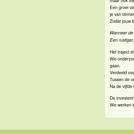
maar ook va
Een groei va
je van binne
Zodat jouw b
Wanneer de 
Een rustiger,
Het traject 
We onderzoek
gaan.
Verdeeld ove
Tussen de ont
Na de vijfde
De investerin
We werken in