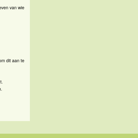
geven van wie
m dit aan te
t.
n.