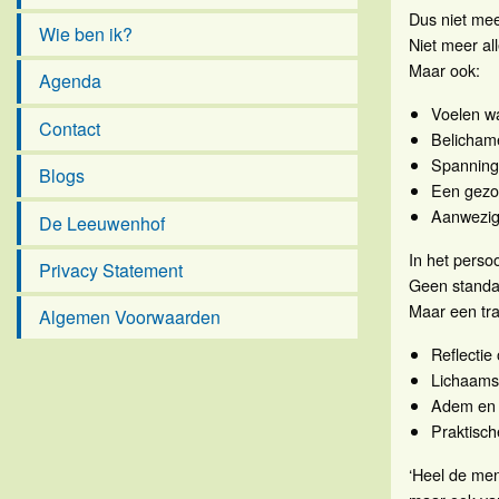
Dus niet mee
Wie ben ik?
Niet meer al
Maar ook:
Agenda
Voelen wa
Contact
Belichame
Spanning 
Blogs
Een gezon
Aanwezig 
De Leeuwenhof
In het persoo
Privacy Statement
Geen standa
Maar een tra
Algemen Voorwaarden
Reflectie
Lichaams
Adem en s
Praktisch
‘Heel de mens