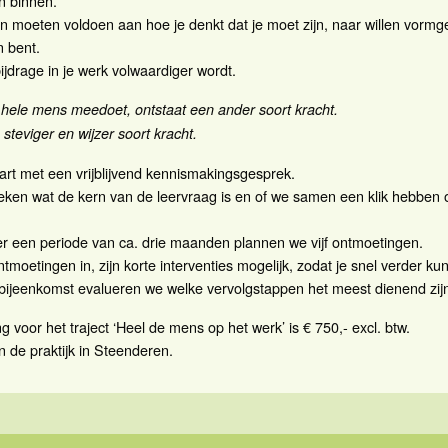
n binnen.
n moeten voldoen aan hoe je denkt dat je moet zijn, naar willen vorm
n bent.
ijdrage in je werk volwaardiger wordt.
hele mens meedoet, ontstaat een ander soort kracht.
 steviger en wijzer soort kracht.
start met een vrijblijvend kennismakingsgesprek.
en wat de kern van de leervraag is en of we samen een klik hebben o
r een periode van ca. drie maanden plannen we vijf ontmoetingen.
moetingen in, zijn korte interventies mogelijk, zodat je snel verder kun
 bijeenkomst evalueren we welke vervolgstappen het meest dienend zij
g voor het traject ‘Heel de mens op het werk’ is € 750,- excl. btw.
 de praktijk in Steenderen.