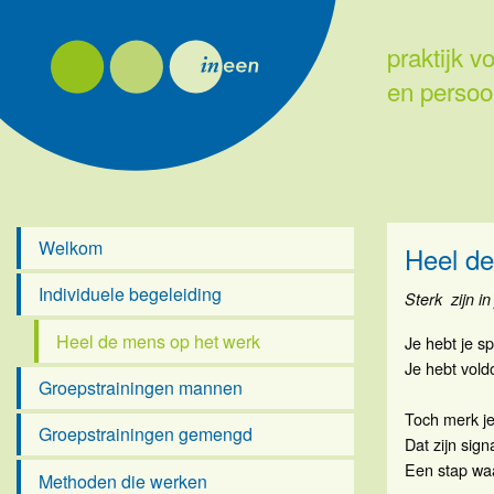
praktijk 
en persoonl
Welkom
Heel de
Individuele begeleiding
Sterk zijn in
Heel de mens op het werk
Je hebt je s
Je hebt vold
Groepstrainingen mannen
Toch merk je 
Groepstrainingen gemengd
Dat zijn sig
Een stap waa
Methoden die werken