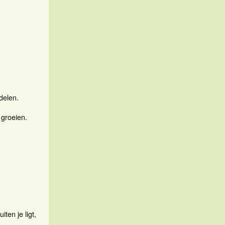
ndelen.
 groeien.
iten je ligt,