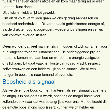
“Ga jij maar even ergens afkoelen en kom maar terug als je weer
normaal kunt doen…..”
Dit uitsluiten leidt altijd tot geweld.
Om dit risico te vermijden gaan we ons gedrag aanpassen en
boodheid onderdrukken. Dit veroorzaakt geblokkeerde energie of,
als de druk te hoog is opgelopen, woede-uitbarstingen en verlies
van controle over de situatie.
Geen wonder dat veel mannen zich inhouden of zich schamen voor
hun 'ongecontroleerde' uitbarstingen. De onderliggende pijn en
frustratie komen niet aan bod en worden als energie vastgezet in
ons lichaam. Dit gaat vaak ten koste van (daad)kracht, respect,
zelfvertrouwen en een heldere kijk op de situatie. We blijven
hangen in boosheid naar iemand of over iets.
Boosheid als signaal
Als we de emotie boos kunnen hanteren als een signaal dat er iets
belangrijks in ons geraakt wordt, opent dit de mogelijkheid voor
zelfonderzoek naar dat wat belangrijk is voor ons. Met de kracht die
de emotie boos in ons mobiliseert, kunnen we dit helder en